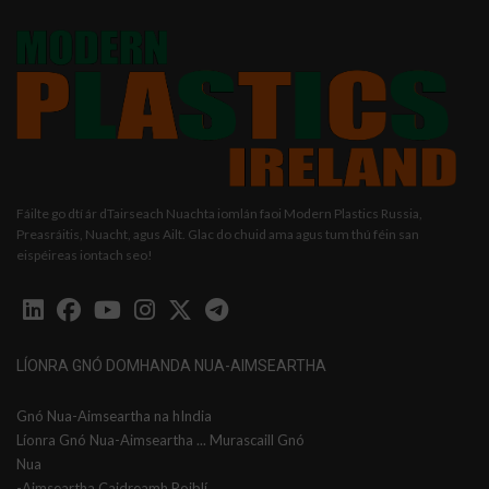
Fáilte go dtí ár dTairseach Nuachta iomlán faoi Modern Plastics Russia,
Preasráitis, Nuacht, agus Ailt. Glac do chuid ama agus tum thú féin san
eispéireas iontach seo!
LÍONRA GNÓ DOMHANDA NUA-AIMSEARTHA
Gnó Nua-Aimseartha na hIndia
Líonra Gnó Nua-Aimseartha ... Murascaill Gnó
Nua
-Aimseartha Caidreamh Poiblí