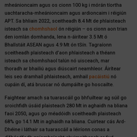
mheánioncaim agus os cionn 100 kg i mórán tíortha
uachtaracha-mheánioncaim agus ardioncaim i réigiún
APT. Sa bhliain 2022, sceitheadh ​​8.4 Mt de phlaisteach
isteach sa
chomhshaol
ón réigiún – os cionn aon trian
den iomlán domhanda, lena n-áirítear 3.5 Mt ó
Bhallstáit ASEAN agus 4.9 Mt ón tSín. Tagraíonn
sceitheadh ​​plaisteach d’aon phlaisteach a théann
isteach sa chomhshaol talún nó uisceach, mar
thoradh ar bhailiú agus diúscairt neamhleor. Áirítear
leis seo dramhaíl phlaisteach, amhail
pacáistiú
nó
cupáin dí, atá bruscar nó dumpáilte go hoscailte.
Faightear amach sa tuarascáil go bhfuiltear ag súil go
sroichfidh úsáid plaisteach 280 Mt in aghaidh na bliana
faoi 2050, agus go méadóidh sceitheadh ​​plaisteach
68% go 14.1 Mt in aghaidh na bliana. Cuirtear cás Ard-
Dhéine i láthair sa tuarascáil a léiríonn conas a