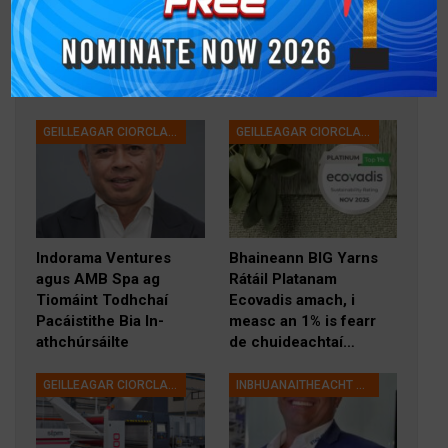
theicneolaíocht.
B’fhéidir Go Mbeadh Suim Agat Freisin
Gach
GEILLEAGAR CIORCLACH
GEILLEAGAR CIORCLACH
Indorama Ventures
Bhaineann BIG Yarns
agus AMB Spa ag
Rátáil Platanam
Tiomáint Todhchaí
Ecovadis amach, i
Pacáistithe Bia In-
measc an 1% is fearr
athchúrsáilte
de chuideachtaí…
GEILLEAGAR CIORCLACH
INBHUANAITHEACHT & ATHCHÚRSÁIL