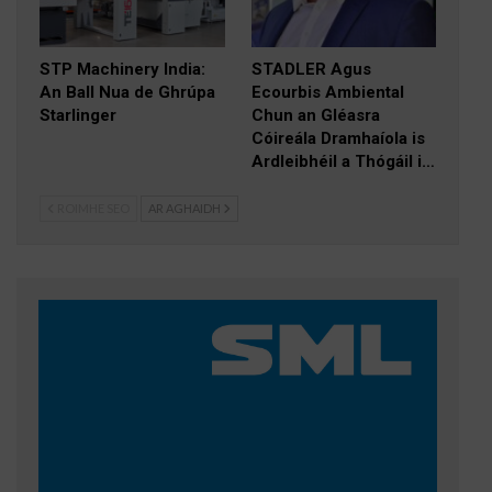
STP Machinery India:
STADLER Agus
An Ball Nua de Ghrúpa
Ecourbis Ambiental
Starlinger
Chun an Gléasra
Cóireála Dramhaíola is
Ardleibhéil a Thógáil i…
ROIMHE SEO
AR AGHAIDH