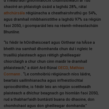
d’fhéadfadh gníomhaíocht chuimsitheach ar fud
shaolré an phlaistigh úsáid a laghdú 28%, rátaí
athchúrsála
réigiúnacha a cheathairshruthú go 54%,
agus dramhaíl mhíbhainistithe a laghdú 97% sa réigiún
faoi 2050, i gcomparáid leis na réamh-mheastacháin
Bhunlíne.
“Is féidir le hOirdheisceart agus Oirthear na hÁise a
bheith ina samhail dhomhanda chun dul i ngleic le
truailliú plaisteach agus réitigh gheilleagair
chiorclaigh a chur chun cinn maidir le dramhaíl
phlaisteach,” a dúirt
Ard-Rúnaí
OECD,
Mathias
Cormann
. “Le comhoibriú réigiúnach níos láidre,
beartais uaillmhianacha agus infheistíochtaí
spriocdhírithe, is féidir leis an réigiún sceitheadh ​​
plaisteach a dhíchur beagnach go hiomlán faoi 2050,
rud a thabharfaidh buntáistí buana do dhaoine, don
chomhshaol agus don gheilleagar domhanda.”