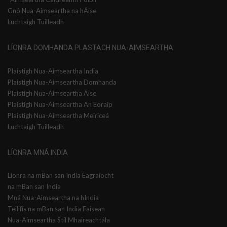
Gnó Nua-Aimseartha na hÁise
Luchtaigh Tuilleadh
LÍONRA DOMHANDA PLASTACH NUA-AIMSEARTHA
Plaistigh Nua-Aimseartha India
Plaistigh Nua-Aimseartha Domhanda
Plaistigh Nua-Aimseartha Áise
Plaistigh Nua-Aimseartha An Eoraip
Plaistigh Nua-Aimseartha Meiriceá
Luchtaigh Tuilleadh
LÍONRA MNÁ INDIA
Líonra na mBan san India Eagraíocht
na mBan san India
Mná Nua-Aimseartha na hIndia
Teilifís na mBan san India Faisean
Nua-Aimseartha Stíl Mhaireachtála