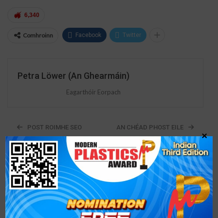
6,340
Comhroinn
Facebook
Twitter
Petra Löwer (An Ghearmáin)
Eagarthóir Eorpach
POST ROIMHE SEO
AN CHÉAD PHOST EILE
×
Agallamh Eisiach ar an
Tagarmharc Tionscail
mbealach chuig K
Tacair Dúigh Flexo UV
2025 leis an Uasal
Níos Sábháilte agus
Markus Vollmer, POF
Níos Inbhuanaithe
Kampf GmbH, soláthraí
réitigh Kampf a
dhíríonn ar dhaoine
agus ar