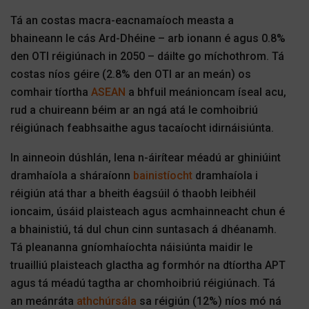
Tá an costas macra-eacnamaíoch measta a
bhaineann le cás Ard-Dhéine – arb ionann é agus 0.8%
den OTI réigiúnach in 2050 – dáilte go míchothrom. Tá
costas níos géire (2.8% den OTI ar an meán) os
comhair tíortha
ASEAN
a bhfuil meánioncam íseal acu,
rud a chuireann béim ar an ngá atá le comhoibriú
réigiúnach feabhsaithe agus tacaíocht idirnáisiúnta.
In ainneoin dúshlán, lena n-áirítear méadú ar ghiniúint
dramhaíola a sháraíonn
bainistíocht
dramhaíola i
réigiún atá thar a bheith éagsúil ó thaobh leibhéil
ioncaim, úsáid plaisteach agus acmhainneacht chun é
a bhainistiú, tá dul chun cinn suntasach á dhéanamh.
Tá pleananna gníomhaíochta náisiúnta maidir le
truailliú plaisteach glactha ag formhór na dtíortha APT
agus tá méadú tagtha ar chomhoibriú réigiúnach. Tá
an meánráta
athchúrsála
sa réigiún (12%) níos mó ná