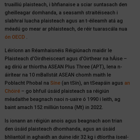
truailliú plaisteach, i bhfianaise a sciar suntasach den
gheilleagar domhanda, a seasamh straitéiseach i
slabhraí luacha plaisteach agus an t-éileamh atá ag
méadú go mear ar phlaisteach, de réir tuarascála nua
ón OECD
.
Léiríonn an Réamhaisnéis Réigiúnach maidir le
Plaisteach d'Oirdheisceart agus d'Oirthear na hÁise –
ag díriú ar thíortha ASEAN Plus Three (APT), lena n-
áirítear na 10 mBallstát ASEAN chomh maith le
Poblacht Phobal na
Síne
(an tSín), an tSeapáin agus
an
Chóiré
– go bhfuil úsáid plaisteach sa réigiún
méadaithe beagnach naoi n-uaire ó 1990 i leith, ag
baint amach 152 milliún tonna (Mt) in 2022.
Is ionann an réigiún anois agus beagnach aon trian
den úsáid plaisteach dhomhanda, agus an úsáid
bhliantúil in aghaidh an duine idir 32 kg i dtíortha íseal-