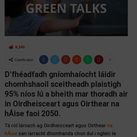
6,340
Comhroinn
D’fhéadfadh gníomhaíocht láidir
chomhshaoil ​​​​sceitheadh ​​​​plaistigh
95% níos lú a bheith mar thoradh air
in Oirdheisceart agus Oirthear na
hÁise faoi 2050.
Tá ról lárnach ag Oirdheisceart agus Oirthear
na
hÁise
san iarracht dhomhanda chun dul i ngleic le