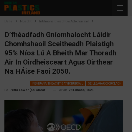
Baile
Nuacht
Inbhuanaitheacht & Athchúrsáil
D’fhéadfadh Gníomhaíocht Láidir
Chomhshaoil ​​​​sceitheadh ​​​​plaistigh
95% Níos Lú A Bheith Mar Thoradh
Air In Oirdheisceart Agus Oirthear
Na HÁise Faoi 2050.
INBHUANAITHEACHT & ATHCHÚRSÁIL
GEILLEAGAR CIORCLACH
Ar an
28 Lúnasa, 2025
Petra Löwer (An Ghearmáin)
Le