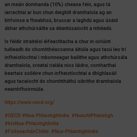
an meán domhanda (10%) cheana féin, agus tá
iarrachtaí ar bun chun deighilt dramhaíola ag an
bhfoinse a fheabhsú, bruscar a laghdú agus úsáid
ábhar athchúrsáilte sa déantúsaíocht a mhéadú.
Is féidir straitéisí éifeachtacha a chur in oiriúint
tuilleadh do chomhthéacsanna áitiúla agus tacú leo trí
infheistíochtaí i mbonneagar bailithe agus athchúrsála
dramhaíola, creataí rialála níos láidre, comharthaí
beartais soiléire chun infheistíochtaí a dhíghlasáil
agus tacaíocht do chomhtháthú oibrithe dramhaíola
neamhfhoirmiúla.
https://www.oecd.org/
#OECD
#Nua-PhlaistighIndia
#NuachtPhlaistigh
#IrisNua-PhlaistighIndia
#FoilseachánClóite
#Nua-PhlaistighIndia