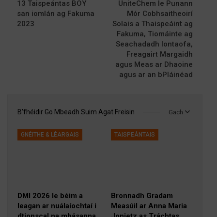
13 Taispeántas BOY
UniteChem le Punann
san iomlán ag Fakuma
Mór Cobhsaitheoirí
2023
Solais a Thaispeáint ag
Fakuma, Tiomáinte ag
Seachadadh Iontaofa,
Freagairt Margaidh
agus Meas ar Dhaoine
agus ar an bPláinéad
B’fhéidir Go Mbeadh Suim Agat Freisin
Gach
GNÉITHE & LÉARGAIS
TAISPEÁNTAIS
DMI 2026 le béim a
Bronnadh Gradam
leagan ar nuálaíochtaí i
Measúil ar Anna Maria
dtionscal na mbásanna
Jonietz as Tráchtas