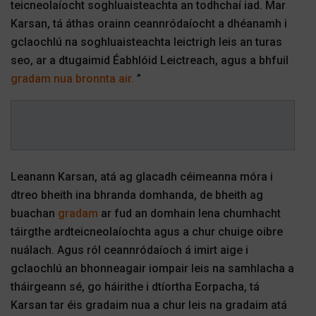
teicneolaíocht soghluaisteachta an todhchaí iad. Mar
Karsan, tá áthas orainn ceannródaíocht a dhéanamh i
gclaochlú na soghluaisteachta leictrigh leis an turas
seo, ar a dtugaimid Éabhlóid Leictreach, agus a bhfuil
gradam nua bronnta air.
”
Leanann Karsan, atá ag glacadh céimeanna móra i
dtreo bheith ina bhranda domhanda, de bheith ag
buachan
gradam
ar fud an domhain lena chumhacht
táirgthe ardteicneolaíochta agus a chur chuige oibre
nuálach. Agus ról ceannródaíoch á imirt aige i
gclaochlú an bhonneagair iompair leis na samhlacha a
tháirgeann sé, go háirithe i dtíortha Eorpacha, tá
Karsan tar éis gradaim nua a chur leis na gradaim atá