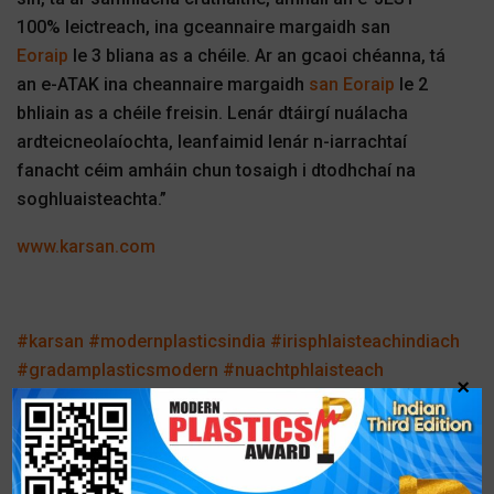
100% leictreach, ina gceannaire margaidh san
Eoraip
le 3 bliana as a chéile. Ar an gcaoi chéanna, tá
an e-ATAK ina cheannaire margaidh
san Eoraip
le 2
bhliain as a chéile freisin. Lenár dtáirgí nuálacha
ardteicneolaíochta, leanfaimid lenár n-iarrachtaí
fanacht céim amháin chun tosaigh i dtodhchaí na
soghluaisteachta.”
www.karsan.com
#karsan
#modernplasticsindia
#irisphlaisteachindiach
#gradamplasticsmodern
#nuachtphlaisteach
×
#modernplasticsgearmany
#ginujoseph
#plaisteachmoderna #plaisteachindia
#athchúrsáilplaisteach #inbhuanaitheacht
#líonradomhandaplasticsmodern