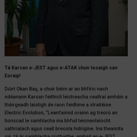
Tá Karsan e-JEST agus e-ATAK chun tosaigh san
Eoraip!
Dúirt Okan Baş, a chuir béim ar an bhfíric nach
ndéanann Karsan feithiclí leictreacha ceallraí amháin a
tháirgeadh laistigh de raon feidhme a straitéise
Electric Evolution, “Leanfaimid orainn ag treorú an
tionscail le samhlacha ina bhfuil teicneolaíocht
uathrialach agus ceall breosla hidrigine. Ina theannta
sin, tá ár samhlacha cruthaithe, amhail an e-JEST