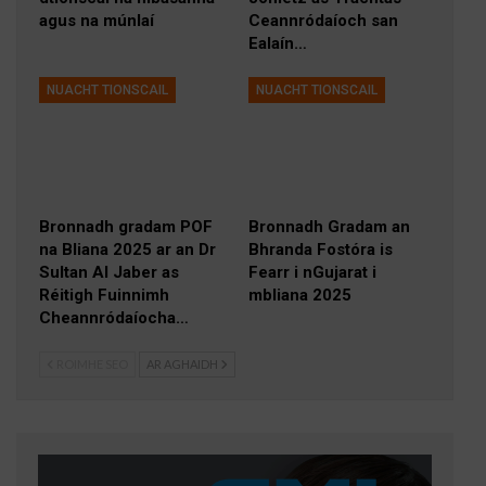
agus na múnlaí
Ceannródaíoch san
Ealaín…
NUACHT TIONSCAIL
NUACHT TIONSCAIL
Bronnadh gradam POF
Bronnadh Gradam an
na Bliana 2025 ar an Dr
Bhranda Fostóra is
Sultan Al Jaber as
Fearr i nGujarat i
Réitigh Fuinnimh
mbliana 2025
Cheannródaíocha…
ROIMHE SEO
AR AGHAIDH