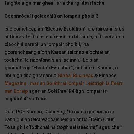
faighte aige mar gheall ar a tháirgí dearfacha.
Ceannródaí i gclaochlú an iompair phoiblí!
Is é coincheap an “Electric Evolution”, a chuireann síos
ar thuras feithicle leictreach an bhranda, a threoraíonn
claochlú earnáil an iompair phoiblí, ina
gcomhcheanglaíonn Karsan teicneolaíochtaí an
todhchaí le riachtanais an lae inniu. Leis an
gcoincheap “Electric Evolution”,
aithnítear Karsan, a
bhuaigh dhá ghradam ó
Global Business
& Finance
Magazine , mar an Soláthraí Iompair Leictrigh is Fearr
san Eoraip
agus an Soláthraí Réitigh Iompair is
Inspioráidí sa Tuirc.
Dúirt POF Karsan, Okan Baş, “tá siad i gceannas ar
éabhlóid an leictreachais leis an bhfís “Céim Chun
Tosaigh i dTodhchaí na Soghluaisteachta,” agus chuir