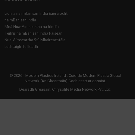
Líonra na mBan san India Eagraíocht
na mBan san India
Mná Nua-Aimseartha na hIndia
Teilifís na mBan san India Faisean
Nua-Aimseartha Stíl Mhaireachtála
Luchtaigh Tuilleadh
© 2026 -
Modern Plastics Ireland
. Cuid de Modern Plastic Global
Network (An Ghearmáin) Gach ceart ar cosaint.
Dearadh Gréasáin:
Chrysolite Media Network Pvt. Ltd.