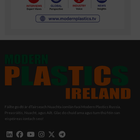
Fáilte go dtí ár dTairseach Nuachta iomlán faoi Modern Plastics Russia,
Preasráitis, Nuacht, agus Ailt. Glac do chuid ama agus tum thú féin san
eispéireas iontach seo!