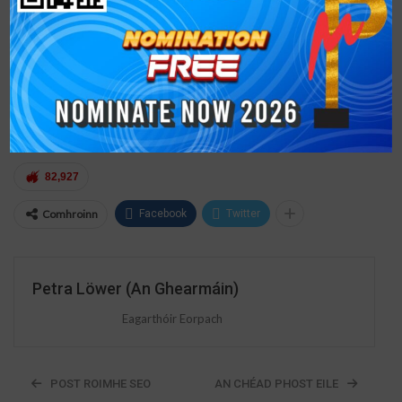
#líonradomhandamodern
#gradamplasticsmodern2023 #irisphlaisteach
#TionscalPlaisteach #modernplasticsmiddleest
#irisindiach #nuálaíochtaí #modernplasticsmeerica
#modernplasticsbangladesh #modernplasticsasia
#modernplasticsitaly
82,927
Comhroinn
Facebook
Twitter
Petra Löwer (An Ghearmáin)
Eagarthóir Eorpach
POST ROIMHE SEO
AN CHÉAD PHOST EILE