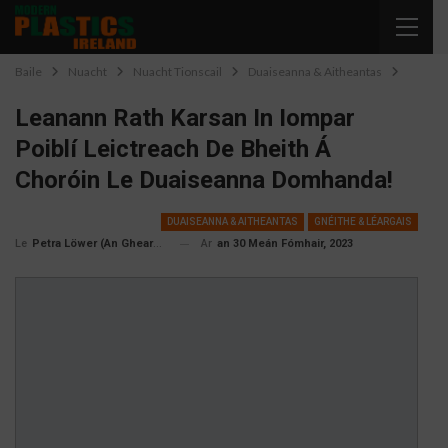
Baile
Nuacht
Nuacht Tionscail
Duaiseanna & Aitheantas
Leanann Rath Karsan In Iompar
Poiblí Leictreach De Bheith Á
Choróin Le Duaiseanna Domhanda!
DUAISEANNA & AITHEANTAS
GNÉITHE & LÉARGAIS
Ar
an 30 Meán Fómhair, 2023
Petra Löwer (An Ghearmáin)
Le