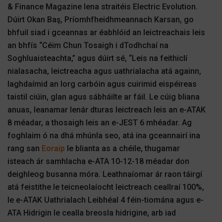
& Finance Magazine lena straitéis Electric Evolution.
Dúirt Okan Baş, Príomhfheidhmeannach Karsan, go
bhfuil siad i gceannas ar éabhlóid an leictreachais leis
an bhfís “Céim Chun Tosaigh i dTodhchaí na
Soghluaisteachta,” agus dúirt sé, “Leis na feithiclí
nialasacha, leictreacha agus uathrialacha atá againn,
laghdaímid an lorg carbóin agus cuirimid eispéireas
taistil ciúin, glan agus sábháilte ar fáil. Le cúig bliana
anuas, leanamar lenár dturas leictreach leis an e-ATAK
8 méadar, a thosaigh leis an e-JEST 6 mhéadar. Ag
foghlaim ó na dhá mhúnla seo, atá ina gceannairí ina
rang san
Eoraip
le blianta as a chéile, thugamar
isteach ár samhlacha e-ATA 10-12-18 méadar don
deighleog busanna móra. Leathnaíomar ár raon táirgí
atá feistithe le teicneolaíocht leictreach ceallraí 100%,
le e-ATAK Uathrialach Leibhéal 4 féin-tiomána agus e-
ATA Hidrigin le cealla breosla hidrigine, arb iad