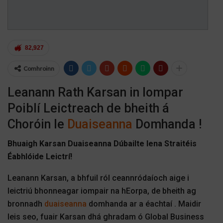
82,927
Comhroinn
Leanann Rath Karsan in Iompar
Poiblí Leictreach de bheith á
Choróin le
Duaiseanna
Domhanda !
Bhuaigh Karsan Duaiseanna Dúbailte lena Straitéis
Éabhlóide Leictrí!
Leanann Karsan, a bhfuil ról ceannródaíoch aige i
leictriú bhonneagar iompair na hEorpa, de bheith ag
bronnadh
duaiseanna
domhanda ar a éachtaí . Maidir
leis seo, fuair Karsan dhá ghradam ó Global Business