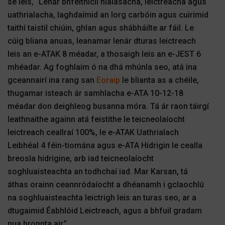
sé leis, “Lenár bhfeithiclí nialasacha, leictreacha agus
uathrialacha, laghdaímid an lorg carbóin agus cuirimid
taithí taistil chiúin, ghlan agus shábháilte ar fáil. Le
cúig bliana anuas, leanamar lenár dturas leictreach
leis an e-ATAK 8 méadar, a thosaigh leis an e-JEST 6
mhéadar. Ag foghlaim ó na dhá mhúnla seo, atá ina
gceannairí ina rang san
Eoraip
le blianta as a chéile,
thugamar isteach ár samhlacha e-ATA 10-12-18
méadar don deighleog busanna móra. Tá ár raon táirgí
leathnaithe againn atá feistithe le teicneolaíocht
leictreach ceallraí 100%, le e-ATAK Uathrialach
Leibhéal 4 féin-tiomána agus e-ATA Hidrigin le cealla
breosla hidrigine, arb iad teicneolaíocht
soghluaisteachta an todhchaí iad. Mar Karsan, tá
áthas orainn ceannródaíocht a dhéanamh i gclaochlú
na soghluaisteachta leictrigh leis an turas seo, ar a
dtugaimid Éabhlóid Leictreach, agus a bhfuil gradam
nua bronnta air.”