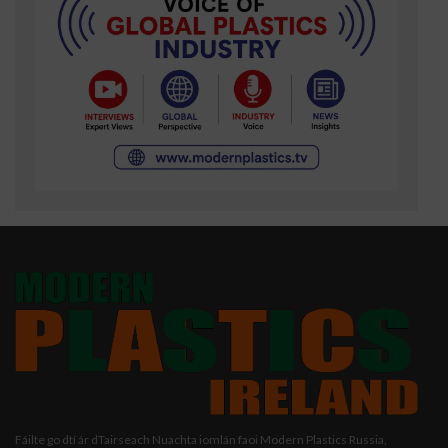
Fáilte go dtí ár dTairseach Nuachta iomlán faoi Modern Plastics Russia,