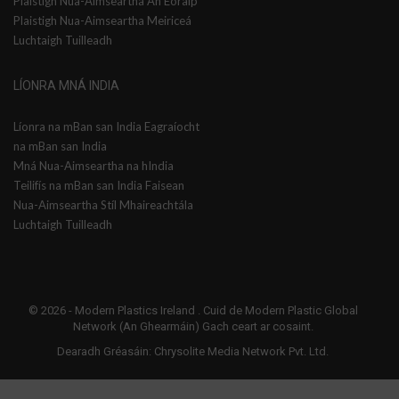
Plaistigh Nua-Aimseartha An Eoraip
Plaistigh Nua-Aimseartha Meiriceá
Luchtaigh Tuilleadh
LÍONRA MNÁ INDIA
Líonra na mBan san India Eagraíocht
na mBan san India
Mná Nua-Aimseartha na hIndia
Teilifís na mBan san India Faisean
Nua-Aimseartha Stíl Mhaireachtála
Luchtaigh Tuilleadh
© 2026 -
Modern Plastics Ireland
. Cuid de Modern Plastic Global
Network (An Ghearmáin) Gach ceart ar cosaint.
Dearadh Gréasáin:
Chrysolite Media Network Pvt. Ltd.