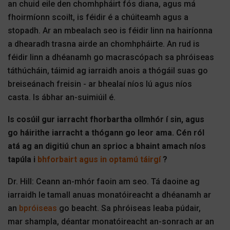
an chuid eile den chomhpháirt fós diana, agus má
fhoirmíonn scoilt, is féidir é a chúiteamh agus a
stopadh. Ar an mbealach seo is féidir linn na hairíonna
a dhearadh trasna airde an chomhpháirte. An rud is
féidir linn a dhéanamh go macrascópach sa phróiseas
táthúcháin, táimid ag iarraidh anois a thógáil suas go
breiseánach freisin - ar bhealaí níos lú agus níos
casta. Is ábhar an-suimiúil é.
Is cosúil gur iarracht fhorbartha ollmhór í sin, agus
go háirithe iarracht a thógann go leor ama. Cén ról
atá ag an digitiú chun an sprioc a bhaint amach níos
tapúla i
bhforbairt agus in optamú táirgí
?
Dr. Hill: Ceann an-mhór faoin am seo. Tá daoine ag
iarraidh le tamall anuas monatóireacht a dhéanamh ar
an
bpróiseas
go beacht. Sa phróiseas leaba púdair,
mar shampla, déantar monatóireacht an-sonrach ar an