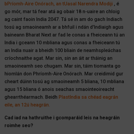
bPríomh-Aire Onórach, an tUasal Narendra Modiji
, é
go mór, mar tá fear atá ag obair 18 n-uaire an chloig
ag caint faoin India 2047. Tá sé in am do gach Indiach
tosú ag smaoineamh ar a bhfuil i ndán d'Indiaigh agus
baineann Bharat Next ar fad le conas a fheiceann tú an
India i gceann 10 mbliana agus conas a fheiceann tú
an India nuair a bheidh 100 bliain de neamhspleáchas
críochnaithe agat. Mar sin, sin an áit ar tháinig an
smaoineamh seo chugam. Mar sin, táim tiomanta go
hiomlán don Phríomh-Aire Onórach. Mar creidimid gur
cheart dúinn tosú ag smaoineamh 5 bliana, 10 mbliana
agus 15 bliana ó anois seachas smaointeoireacht
ghearrthéarmach.
Beidh
PlastIndia sa chéad eagrán
eile, an 12ú heagrán.
Cad iad na hathruithe i gcomparáid leis na heagráin
roimhe seo?