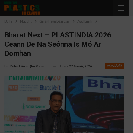
Baile
Nuacht
Gnéithe & Léargais
Agallamh
Bharat Next – PLASTINDIA 2026
Ceann De Na Seónna Is Mó Ar
Domhan
AGALLAMH
Ar
an 27 Eanáir, 2026
Petra Löwer (An Ghearmáin)
Le