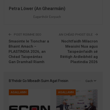
Petra Löwer (An Ghearmáin)
Eagarthóir Eorpach
POST ROIMHE SEO
AN CHÉAD PHOST EILE
Smaointe le Tionchar a
Nochtfaidh Milacron
Bhaint Amach –
Meaisíní Nua agus
PLASTINDIA 2026, an
Taispeánfaidh sé
Chéad Taispeántas
Réitigh Ardleibhéil ag
Gan Dramhaíl Riamh
Plastindia 2026
B’fhéidir Go Mbeadh Suim Agat Freisin
Gach
AGALLAMH
AGALLAMH