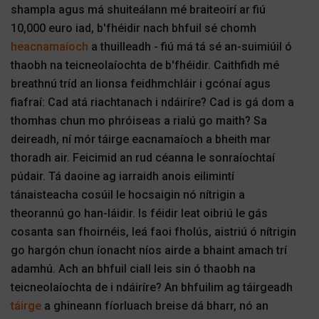
shampla agus má shuiteálann mé braiteoirí ar fiú
10,000 euro iad, b'fhéidir nach bhfuil sé chomh
heacnamaíoch
a thuilleadh - fiú má tá sé an-suimiúil ó
thaobh na teicneolaíochta de b'fhéidir. Caithfidh mé
breathnú tríd an lionsa feidhmchláir i gcónaí agus
fiafraí: Cad atá riachtanach i ndáiríre? Cad is gá dom a
thomhas chun mo phróiseas a rialú go maith? Sa
deireadh, ní mór táirge eacnamaíoch a bheith mar
thoradh air. Feicimid an rud céanna le sonraíochtaí
púdair. Tá daoine ag iarraidh anois eilimintí
tánaisteacha cosúil le hocsaigin nó nítrigin a
theorannú go han-láidir. Is féidir leat oibriú le gás
cosanta san fhoirnéis, leá faoi fholús, aistriú ó nítrigin
go hargón chun íonacht níos airde a bhaint amach trí
adamhú. Ach an bhfuil ciall leis sin ó thaobh na
teicneolaíochta de i ndáiríre? An bhfuilim ag táirgeadh
táirge
a ghineann fíorluach breise dá bharr, nó an