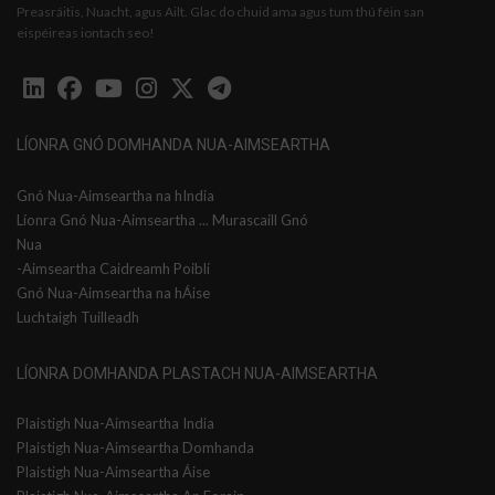
Preasráitis, Nuacht, agus Ailt. Glac do chuid ama agus tum thú féin san
eispéireas iontach seo!
LÍONRA GNÓ DOMHANDA NUA-AIMSEARTHA
Gnó Nua-Aimseartha na hIndia
Líonra Gnó Nua-Aimseartha ... Murascaill Gnó
Nua
-Aimseartha Caidreamh Poiblí
Gnó Nua-Aimseartha na hÁise
Luchtaigh Tuilleadh
LÍONRA DOMHANDA PLASTACH NUA-AIMSEARTHA
Plaistigh Nua-Aimseartha India
Plaistigh Nua-Aimseartha Domhanda
Plaistigh Nua-Aimseartha Áise