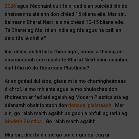
2026
agus féachaint duit féin, cad é an buicéad lán de
dheiseanna atá ann don chéad 15 bliana eile. Mar sin,
baineann Bharat Next leis na chéad 10-15 bliana eile.
Tá Bharat ag fás, tá an India ag fás agus ná caill an
deis fás le chéile."
Inis dúinn, an bhfuil a fhios agat, conas a tháinig an
smaoineamh seo maidir le Bharat Next chun cuimhne
duit féin nó do fhoireann PlastIndia?
Ar an gcéad dul síos, glacaim le mo chomhghairdeas
ó chroí, le mo mhianta agus le mo bhuíochas don
fhoireann ar fad atá agaibh ag Modern Plastics atá ag
déanamh obair iontach don
tionscal plaisteach
. Mar
sin, go raibh maith agaibh as gach a bhfuil ag tarlú ag
Modern Plastics
. Go raibh maith agaibh.
Mar sin, déarfaidh mé go soiléir gur spreag ár