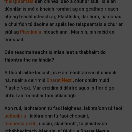
thaispeántais
den chineál seo a chur ar siúl . Is é an
dúshlán is mó a bheidh romhat ag an gcathaoirleach
atá ag teacht isteach ag PlastIndia, dar liom, ná conas
a chuirfidh tú daoine ar spéis leo taispeántais a chur ar
siúl ag
PlastIndia
isteach ann . Mar sin, sin méid an
tionscail.
Cén teachtaireacht is mian leat a thabhairt do
fhiontraithe na hIndia?
A fhiontraithe Indiach, is é an teachtaireacht shimplí
ná, nuair a deirimid
Bharat Next
, níor dhúirt muid
Plastic Next. Mar creidimid dáiríre agus is fíor é go
bhfuil an todhchaí faoi phlaistigh.
Aon rud, labhraíonn tú faoi leigheas, labhraíonn tú faoi
uathoibriú
, labhraíonn tú faoi chosaint,
teicneolaíocht
, uisciú, sláintíocht, tá plaisteach
ríthábhachtach. Mar sin, ní féidir le Bharat Next a