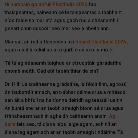
Ní hamháin go bhfuil PlastIndia 2026
faoi
thaispeántas, baineann sé le taispeántas a thabhairt
níos faide ná mar atá agus gach rud a dhéanamh i
gceart chun cuspóir seó mar seo a bheith ann.
Mar sin, an rud a fheiceann tú i
Bharat PlastIndia 2026
,
agus muid bródúil as a rá gurb é an seó is mó é.
Tá tú ag déanamh taighde ar struchtúir ghrádaithe
chomh maith. Cad atá taobh thiar de sin?
Dr. Hill: Le sraitheanna grádaithe, is féidir linn, ag tosú
ón tsubstráit amach, an t-ábhar céime crua a mhéadú
san áit a bhfuil na hairíonna deiridh ag teastáil uainn.
An buntáiste: ar an taobh amuigh bíonn sé crua agus
frithsheasmhach in aghaidh caitheamh ansin.
Ag
baint
leis seo, tá diana níos laige agam, ach níl an
diana lag agam ach ar an taobh amuigh i ndáiríre. Tá