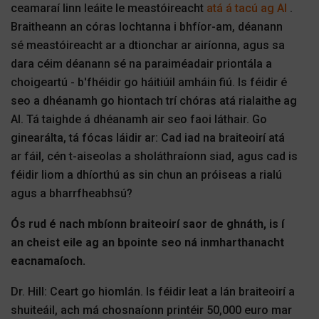
ceamaraí linn leáite le meastóireacht
atá á tacú ag AI
.
Braitheann an córas lochtanna i bhfíor-am, déanann
sé meastóireacht ar a dtionchar ar airíonna, agus sa
dara céim déanann sé na paraiméadair priontála a
choigeartú - b'fhéidir go háitiúil amháin fiú. Is féidir é
seo a dhéanamh go hiontach trí chóras atá rialaithe ag
AI. Tá taighde á dhéanamh air seo faoi láthair. Go
ginearálta, tá fócas láidir ar: Cad iad na braiteoirí atá
ar fáil, cén t-aiseolas a sholáthraíonn siad, agus cad is
féidir liom a dhíorthú as sin chun an próiseas a rialú
agus a bharrfheabhsú?
Ós rud é nach mbíonn braiteoirí saor de ghnáth, is í
an cheist eile ag an bpointe seo ná inmharthanacht
eacnamaíoch.
Dr. Hill: Ceart go hiomlán. Is féidir leat a lán braiteoirí a
shuiteáil, ach má chosnaíonn printéir 50,000 euro mar