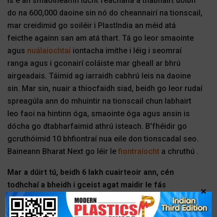
Is é an smaoineamh lucht féachana a thabhairt dóibh
do na 600,000 daoine sin nó do cheannairí na tionscail,
mar creidimid go soiléir i PlastIndia an méid atá
feicthe againn san am atá thart. Tá go leor smaointe
agus
nuálaíochtaí
iontacha imithe i léig i seomraí
ranga agus i gconairí coláiste mar gheall ar bhrú
airgeadais. Táimid ag iarraidh cabhrú leis na daoine
sin. Mar sin, nuair a thiocfaidh siad, beidh go leor rudaí
spreagúla ann do mhuintir na tionscail chun labhairt
leo faoi na hintinn óga, smaointe óga agus ansin is
dócha go dtabharfaimid athrú isteach. B'fhéidir go
gcruthóimid 10 bhfiontraí nua eile don tionscadal seo.
Baineann Bharat Next go léir le
fiontraíocht
a chruthú .
Mar a dúirt tú, beidh 6 lakh cuairteoir ann, cén
todhchaí a bheidh i gceist agat maidir le fás
×
PlastIndia don tionscal?