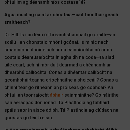
bhfuilim ag déanamh níos costasaí é?
Agus muid ag caint ar chostais—cad faoi tháirgeadh
sraitheach?
Dr. Hill: Is í an léim ó fhréamhshamhail go sraith—an
scálú—an chonstaic mhór i gcónaí. Is minic nach
smaoiníonn daoine ach ar na cainníochtaí nó ar na
costais déantúsaíochta in aghaidh na coda—tá siad
uile ceart, ach ní mór duit dearmad a dhéanamh ar
dhearbhú cáilíochta. Conas a dhéantar cáilíocht na
gcomhpháirteanna críochnaithe a sheiceáil? Conas a
chinntítear go ritheann an próiseas go cobhsaí? An
bhfuil an tsonraíocht
ábhair
sainmhínithe? Go háirithe
san aeraspás don ionad. Tá PlastIndia ag tabhairt
spáis saor in aisce dóibh. Tá PlastIndia ag clúdach na
gcostas go léir freisin.