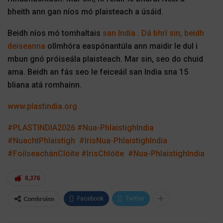
bheith ann gan níos mó plaisteach a úsáid.
Beidh níos mó tomhaltais
san India . Dá bhrí sin, beidh
deiseanna
ollmhóra easpónantúla ann maidir le dul i
mbun gnó próiseála plaisteach. Mar sin, seo do chuid
ama. Beidh an fás seo le feiceáil san India sna 15
bliana atá romhainn.
www.plastindia.org
#PLASTINDIA2026
#Nua-PhlaistighIndia
#NuachtPhlaistigh
#IrisNua-PhlaistighIndia
#FoilseachánClóite
#IrisChlóite
#Nua-PhlaistighIndia
8,376
Comhroinn
Facebook
Twitter