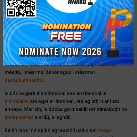
PlastIndia 2026
, tá an líne tarraingthe go soiléir ag an
bhfreagra atá faighte againn, mar shampla tá 80,000
méadar cearnach leithdháilte agat, tá 10,000 go 50,000
méadar cearnach sa phíblíne agat agus fós táimid ag
fáil glaonna gach lá le haghaidh spáis. Mar sin,
léiríonn an riachtanas spáis féin an chaoi a bhfuil an
tionscal seo ag borradh. Mar sin, is dóigh liomsa gach
3 bliana nó gach 2 bhliain go bhfeicfidh tú athrú
radacach i dtéarmaí na teicneolaíochta, i dtéarmaí
méadú, i dtéarmaí ábhar agus i dtéarmaí
daonchumhachta
.
Is dócha gurb é an tionscal seo an tionscal is
dinimiciúla
atá agat ar domhan, atá ag athrú ar luas
an-tapa. Mar sin, is dócha go mbeidh ort minicíocht na
dtaispeántas
a ardú, a laghdú.
Beidh níos mó spáis ag teastáil uait chun
mega-