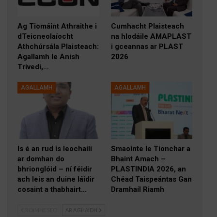
Ag Tiomáint Athraithe i
Cumhacht Plaisteach
dTeicneolaíocht
na hIodáile AMAPLAST
Athchúrsála Plaisteach:
i gceannas ar PLAST
Agallamh le Anish
2026
Trivedi,…
AGALLAMH
AGALLAMH
Is é an rud is leochailí
Smaointe le Tionchar a
ar domhan do
Bhaint Amach –
bhrionglóid – ní féidir
PLASTINDIA 2026, an
ach leis an duine láidir
Chéad Taispeántas Gan
cosaint a thabhairt…
Dramhaíl Riamh
ROIMHE SEO
AR AGHAIDH