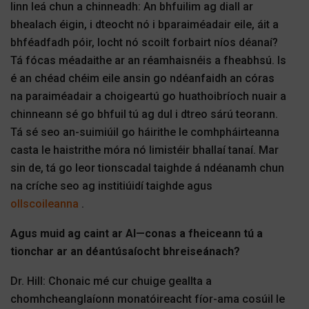
linn leá chun a chinneadh: An bhfuilim ag diall ar
bhealach éigin, i dteocht nó i bparaiméadair eile, áit a
bhféadfadh póir, locht nó scoilt forbairt níos déanaí?
Tá fócas méadaithe ar an réamhaisnéis a fheabhsú. Is
é an chéad chéim eile ansin go ndéanfaidh an córas
na paraiméadair a choigeartú go huathoibríoch nuair a
chinneann sé go bhfuil tú ag dul i dtreo sárú teorann.
Tá sé seo an-suimiúil go háirithe le comhpháirteanna
casta le haistrithe móra nó limistéir bhallaí tanaí. Mar
sin de, tá go leor tionscadal taighde á ndéanamh chun
na críche seo ag institiúidí taighde agus
ollscoileanna
.
Agus muid ag caint ar AI—conas a fheiceann tú a
tionchar ar an déantúsaíocht bhreiseánach?
Dr. Hill: Chonaic mé cur chuige geallta a
chomhcheanglaíonn monatóireacht fíor-ama cosúil le