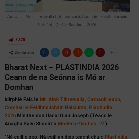
An tUasal Alok Tibrewalla Cathaoirleach, Comhairle Feidhmiúcháin
Náisiúnta (NEC), PlastIndia 2026
8,376
Comhroinn
Bharat Next – PLASTINDIA 2026
Ceann de na Seónna is Mó ar
Domhan
Idirphlé Fáis le
Mr. Alok Tibrewalla, Cathaoirleach,
Comhairle Feidhmiúcháin Náisiúnta, PlastIndia
2026
Mínithe don Uasal Ginu Joseph (Téacs le
Anagha Salvi Sliocht ó
Modern Plastics TV
)
"Ná caill é seo. Ná caill an deis teacht chuig
PlastIndia