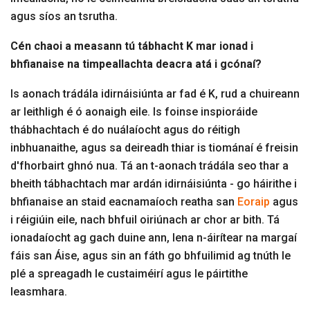
agus síos an tsrutha.
Cén chaoi a measann tú tábhacht K mar ionad i
bhfianaise na timpeallachta deacra atá i gcónaí?
Is aonach trádála idirnáisiúnta ar fad é K, rud a chuireann
ar leithligh é ó aonaigh eile. Is foinse inspioráide
thábhachtach é do nuálaíocht agus do réitigh
inbhuanaithe, agus sa deireadh thiar is tiománaí é freisin
d'fhorbairt ghnó nua. Tá an t-aonach trádála seo thar a
bheith tábhachtach mar ardán idirnáisiúnta - go háirithe i
bhfianaise an staid eacnamaíoch reatha san
Eoraip
agus
i réigiúin eile, nach bhfuil oiriúnach ar chor ar bith. Tá
ionadaíocht ag gach duine ann, lena n-áirítear na margaí
fáis san Áise, agus sin an fáth go bhfuilimid ag tnúth le
plé a spreagadh le custaiméirí agus le páirtithe
leasmhara.