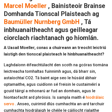
Marcel Moeller
, Bainisteoir Brainse
Domhanda Tionscal Plaisteach ag
Baumüller Nurnberg GmbH
,
Tá
inbhuanaitheacht agus geilleagar
ciorclach riachtanach go hiomlán.
A Uasail Moeller, conas a chuireann an treocht leictriú
laistigh den tionscal plaisteach le hinbhuanaitheacht?
Laghdaíonn éifeachtúlacht den scoth na gcóras tiomána
leictreacha tomhaltas fuinnimh agus, dá bharr sin,
astaíochtaí CO2. Tá baint aige seo le húsáid ábhair
optamaithe, agus cuidíonn sé freisin le custaiméirí a
gcuid táirgí a mhonarú ar fud an domhain, agus le
hiontaofacht ard phróisis. Is sampla maith é
hiodrálaic
servo
. Anseo, cuirimid dlús cumhachta an-ard tarchuir
cumhachta hiodrálaigh le chéile le cáilíocht rialaithe