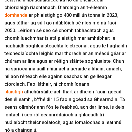
chiorclaigh riachtanach. D'ardaigh an t-éileamh
domhanda
ar phlaistigh go 400 milliún tonna in 2023,
agus táthar ag súil go ndúblóidh sé níos mó ná faoi
2050. Léiríonn sé seo cé chomh tábhachtach agus
chomh luachmhar is atá plaistigh mar amhábhar: le
haghaidh soghluaisteachta leictreonaí, agus le haghaidh
teicneolaíochta leighis mar thoradh ar an méadú géar ar
chúram ar líne agus ar réitigh sláinte soghluaiste. Chun
na spriocanna uaillmhianacha aeráide a bhaint amach,
níl aon réiteach eile againn seachas an geilleagar
ciorclach. Faoi láthair, ní chomhlíonann
plaistigh
athchúrsáilte ach thart ar dheich faoin gcéad
den éileamh , b'fhéidir 15 faoin gcéad sa Ghearmáin. Tá
seans ollmhór ann fós le feabhsú, ach dar linne, is deis
iontach í seo ról ceannródaíoch a ghlacadh trí
nuálaíocht theicneolaíoch, agus iomaíochas a leathnú
nó a dhaingniú.