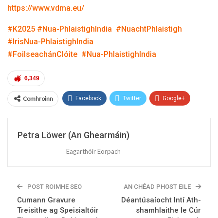
https://www.vdma.eu/
#K2025
#Nua-PhlaistighIndia
#NuachtPhlaistigh
#IrisNua-PhlaistighIndia
#FoilseachánClóite
#Nua-PhlaistighIndia
6,349
Comhroinn
Facebook
Twitter
Google+
ReddIt
WhatsApp
Pinterest
Petra Löwer (An Ghearmáin)
Ríomhphost
Linkedin
Teileagram
Eagarthóir Eorpach
POST ROIMHE SEO
AN CHÉAD PHOST EILE
Cumann Gravure
Déantúsaíocht Intí Ath-
Treisithe ag Speisialtóir
shamhlaithe le Cúr