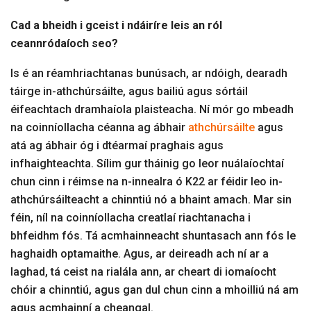
Cad a bheidh i gceist i ndáiríre leis an ról
ceannródaíoch seo?
Is é an réamhriachtanas bunúsach, ar ndóigh, dearadh
táirge in-athchúrsáilte, agus bailiú agus sórtáil
éifeachtach dramhaíola plaisteacha. Ní mór go mbeadh
na coinníollacha céanna ag ábhair
athchúrsáilte
agus
atá ag ábhair óg i dtéarmaí praghais agus
infhaighteachta. Sílim gur tháinig go leor nuálaíochtaí
chun cinn i réimse na n-innealra ó K22 ar féidir leo in-
athchúrsáilteacht a chinntiú nó a bhaint amach. Mar sin
féin, níl na coinníollacha creatlaí riachtanacha i
bhfeidhm fós. Tá acmhainneacht shuntasach ann fós le
haghaidh optamaithe. Agus, ar deireadh ach ní ar a
laghad, tá ceist na rialála ann, ar cheart di iomaíocht
chóir a chinntiú, agus gan dul chun cinn a mhoilliú ná am
agus acmhainní a cheangal.