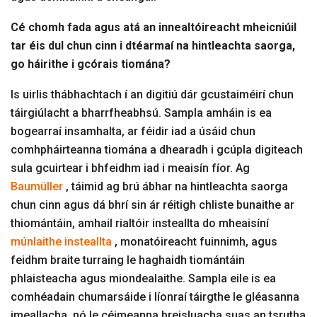
Cé chomh fada agus atá an innealtóireacht mheicniúil
tar éis dul chun cinn i dtéarmaí na hintleachta saorga,
go háirithe i gcórais tiomána?
Is uirlis thábhachtach í an digitiú dár gcustaiméirí chun
táirgiúlacht a bharrfheabhsú. Sampla amháin is ea
bogearraí insamhalta, ar féidir iad a úsáid chun
comhpháirteanna tiomána a dhearadh i gcúpla digiteach
sula gcuirtear i bhfeidhm iad i meaisín fíor. Ag
Baumüller
, táimid ag brú ábhar na hintleachta saorga
chun cinn agus dá bhrí sin ár réitigh chliste bunaithe ar
thiomántáin, amhail rialtóir insteallta do mheaisíní
múnlaithe insteallta
, monatóireacht fuinnimh, agus
feidhm braite turraing le haghaidh tiomántáin
phlaisteacha agus miondealaithe. Sampla eile is ea
comhéadain chumarsáide i líonraí táirgthe le gléasanna
imeallacha, nó le céimeanna breisluacha suas an tsrutha