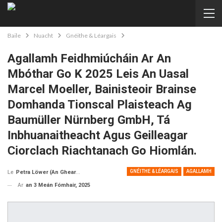
Baile
Nuacht
Gnéithe & Léargais
Agallamh Feidhmiúcháin Ar An
Mbóthar Go K 2025 Leis An Uasal
Marcel Moeller, Bainisteoir Brainse
Domhanda Tionscal Plaisteach Ag
Baumüller Nürnberg GmbH, Tá
Inbhuanaitheacht Agus Geilleagar
Ciorclach Riachtanach Go Hiomlán.
GNÉITHE & LÉARGAIS
AGALLAMH
Petra Löwer (An Ghearmáin)
Le
Ar
an 3 Meán Fómhair, 2025