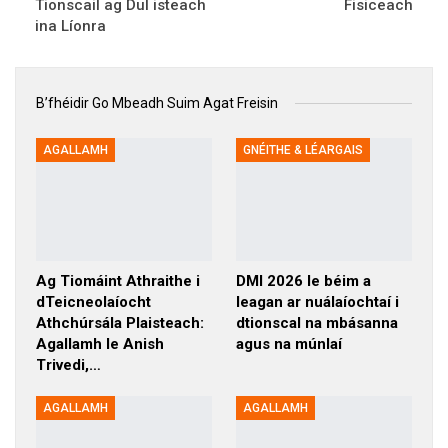
Tionscail ag Dul isteach
Fisiceach
ina Líonra
B’fhéidir Go Mbeadh Suim Agat Freisin
Tuilleadh Ón
Údar
AGALLAMH
GNÉITHE & LÉARGAIS
Ag Tiomáint Athraithe i
DMI 2026 le béim a
dTeicneolaíocht
leagan ar nuálaíochtaí i
Athchúrsála Plaisteach:
dtionscal na mbásanna
Agallamh le Anish
agus na múnlaí
Trivedi,…
AGALLAMH
AGALLAMH