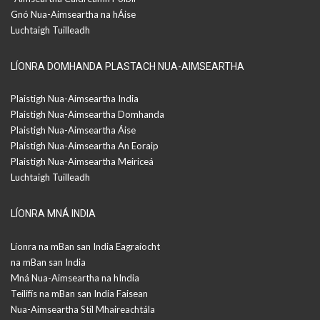
Gnó Nua-Aimseartha na hÁise
Luchtaigh Tuilleadh
LÍONRA DOMHANDA PLASTACH NUA-AIMSEARTHA
Plaistigh Nua-Aimseartha India
Plaistigh Nua-Aimseartha Domhanda
Plaistigh Nua-Aimseartha Áise
Plaistigh Nua-Aimseartha An Eoraip
Plaistigh Nua-Aimseartha Meiriceá
Luchtaigh Tuilleadh
LÍONRA MNÁ INDIA
Líonra na mBan san India Eagraíocht
na mBan san India
Mná Nua-Aimseartha na hIndia
Teilifís na mBan san India Faisean
Nua-Aimseartha Stíl Mhaireachtála