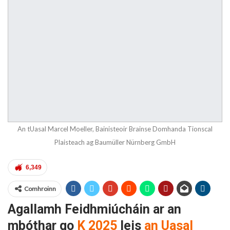
An tUasal Marcel Moeller, Bainisteoir Brainse Domhanda Tionscal
Plaisteach ag Baumüller Nürnberg GmbH
6,349
Comhroinn
Agallamh Feidhmiúcháin ar an
mbóthar go
K 2025
leis
an Uasal