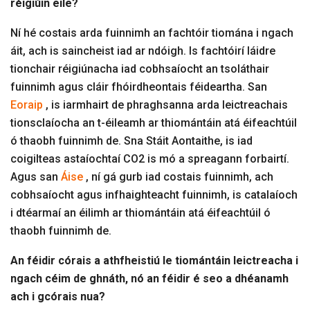
réigiúin eile?
Ní hé costais arda fuinnimh an fachtóir tiomána i ngach
áit, ach is saincheist iad ar ndóigh. Is fachtóirí láidre
tionchair réigiúnacha iad cobhsaíocht an tsoláthair
fuinnimh agus cláir fhóirdheontais féideartha. San
Eoraip
, is iarmhairt de phraghsanna arda leictreachais
tionsclaíocha an t-éileamh ar thiomántáin atá éifeachtúil
ó thaobh fuinnimh de. Sna Stáit Aontaithe, is iad
coigilteas astaíochtaí CO2 is mó a spreagann forbairtí.
Agus san
Áise
, ní gá gurb iad costais fuinnimh, ach
cobhsaíocht agus infhaighteacht fuinnimh, is catalaíoch
i dtéarmaí an éilimh ar thiomántáin atá éifeachtúil ó
thaobh fuinnimh de.
An féidir córais a athfheistiú le tiomántáin leictreacha i
ngach céim de ghnáth, nó an féidir é seo a dhéanamh
ach i gcórais nua?