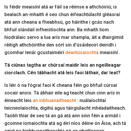
Is féidir meaisíní atá ar fáil sa réimse a athchóiriú; is
bealach an-mhaith é seo chun éifeachtúlacht gléasraí
atá ann cheana a fheabhsú, go háirithe i gcás nach
bhfuil slándáil infheistíochta ann. Ba mhaith liom
hiodrálaic servo a lua arís mar shampla, áit a dtairgimid
réitigh athchóirithe den sórt sin d’úsáideoirí deiridh i
gcomhar lenár gcustaiméirí
déantúsaíochta
meaisíní .
Tá ciúnas tagtha ar chúrsaí maidir leis an ngeilleagar
ciorclach. Cén tábhacht atá leis faoi láthair, dar leat?
Is léir ó na fógraí faoi K cheana féin go bhfuil cúrsaí
socair anois. Tá ábhair eile ag teacht chun cinn arís in
éineacht leis
an inbhuanaitheacht
: nuálaíochtaí
teicneolaíochta, digitiú agus táirgiúlacht mhéadaitheach.
Taobh thiar de seo tá an gá atá ann sinn féin a armáil i
gcoinne iomaíochta atá ag éirí níos déine ón Áise, ach tá
ceist na hinbhuanaitheachta nó an gheilleagair