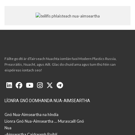
Fáilte go dtí ár dTairseach Nuachta iomlán faoi Modern Plastics Russia,
Preasráitis, Nuacht, agus Ailt. Glac do chuid ama agus tum thú féin san
eispéireas iontach seo!
LÍONRA GNÓ DOMHANDA NUA-AIMSEARTHA
Gnó Nua-Aimseartha na hIndia
Líonra Gnó Nua-Aimseartha ... Murascaill Gnó
Nua
-Aimseartha Caidreamh Poiblí