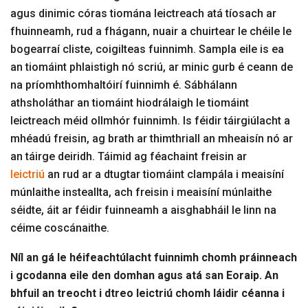
agus dinimic córas tiomána leictreach atá tíosach ar
fhuinneamh, rud a fhágann, nuair a chuirtear le chéile le
bogearraí cliste, coigilteas fuinnimh. Sampla eile is ea
an tiomáint phlaistigh nó scriú, ar minic gurb é ceann de
na príomhthomhaltóirí fuinnimh é. Sábhálann
athsholáthar an tiomáint hiodrálaigh le tiomáint
leictreach méid ollmhór fuinnimh. Is féidir táirgiúlacht a
mhéadú freisin, ag brath ar thimthriall an mheaisín nó ar
an táirge deiridh. Táimid ag féachaint freisin ar
leictriú
an rud ar a dtugtar tiomáint clampála i meaisíní
múnlaithe insteallta, ach freisin i meaisíní múnlaithe
séidte, áit ar féidir fuinneamh a aisghabháil le linn na
céime coscánaithe.
Níl an gá le héifeachtúlacht fuinnimh chomh práinneach
i gcodanna eile den domhan agus atá san Eoraip. An
bhfuil an treocht i dtreo leictriú chomh láidir céanna i