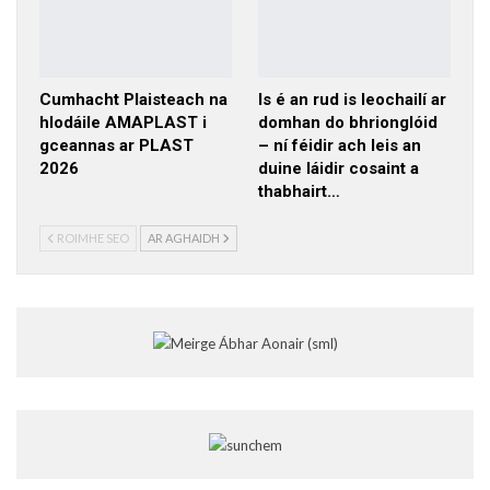
Cumhacht Plaisteach na
Is é an rud is leochailí ar
hIodáile AMAPLAST i
domhan do bhrionglóid
gceannas ar PLAST
– ní féidir ach leis an
2026
duine láidir cosaint a
thabhairt…
ROIMHE SEO
AR AGHAIDH