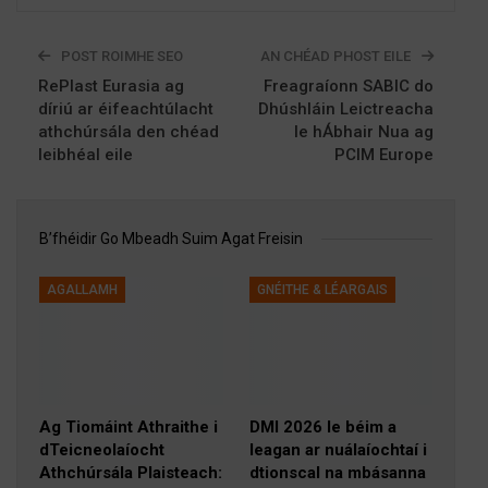
POST ROIMHE SEO
AN CHÉAD PHOST EILE
RePlast Eurasia ag
Freagraíonn SABIC do
díriú ar éifeachtúlacht
Dhúshláin Leictreacha
athchúrsála den chéad
le hÁbhair Nua ag
leibhéal eile
PCIM Europe
B’fhéidir Go Mbeadh Suim Agat Freisin
Tuilleadh Ón
Údar
AGALLAMH
GNÉITHE & LÉARGAIS
Ag Tiomáint Athraithe i
DMI 2026 le béim a
dTeicneolaíocht
leagan ar nuálaíochtaí i
Athchúrsála Plaisteach:
dtionscal na mbásanna