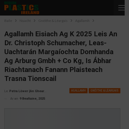
Baile
Nuacht
Gnéithe & Léargais
Agallamh
Agallamh Eisiach Ag K 2025 Leis An
Dr. Christoph Schumacher, Leas-
Uachtarán Margaíochta Domhanda
Ag Arburg Gmbh + Co Kg, Is Ábhar
Riachtanach Fanann Plaisteach
Trasna Tionscail
AGALLAMH
GNÉITHE & LÉARGAIS
Petra Löwer (An Ghearmáin)
Le
Ar an
9 Bealtaine, 2025