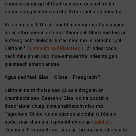
chonaiceamar go bhféadfadh aon rud nach raibh
cosanta ag plaisteach a bheith bagrach don bheatha.
Ag an am sin, b'fhéidir nár bhaineamar dóthain úsáide
as an athrú meoin seo mar thionscal. Glacaimid leis an
bhfreagracht déileáil i bhfad níos mó le hathchúrsáil.
Léiríonn '
Cumhacht na bPlaisteach
' ár ndearcadh
nach mbeidh an saol nua-aimseartha indéanta gan
plaisteach amach anseo.
Agus cad faoi 'Glas – Cliste – Freagrach'?
Léiríonn na trí thoise seo cá as a dtagann an
chumhacht seo. Seasann 'Glas' do na cosáin a
threoraíonn chuig inbhuanaitheacht níos mó.
Tagraíonn 'Cliste' do na teicneolaíochtaí is féidir a
úsáid, mar shampla, i gcomhthéacs an
digitithe
.
Déanann 'Freagrach' cur síos ar fhreagracht shóisialta