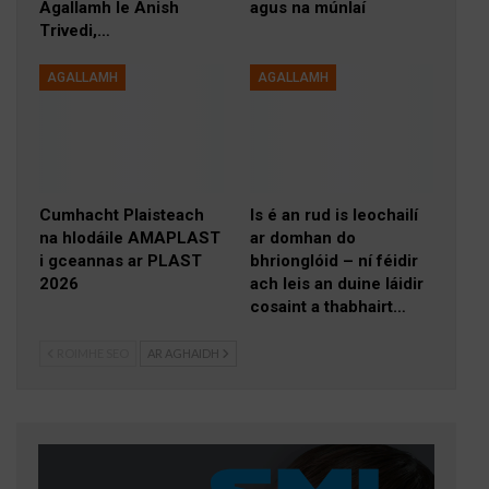
Agallamh le Anish
agus na múnlaí
Trivedi,…
AGALLAMH
AGALLAMH
Cumhacht Plaisteach
Is é an rud is leochailí
na hIodáile AMAPLAST
ar domhan do
i gceannas ar PLAST
bhrionglóid – ní féidir
2026
ach leis an duine láidir
cosaint a thabhairt…
ROIMHE SEO
AR AGHAIDH