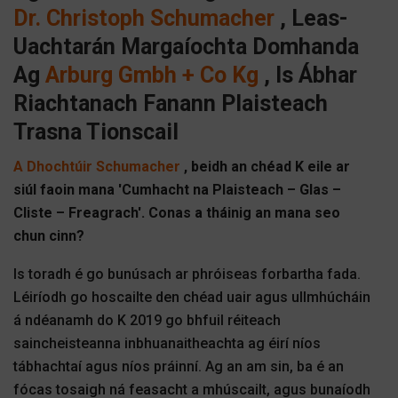
Dr. Christoph Schumacher
, Leas-
Uachtarán Margaíochta Domhanda
Ag
Arburg Gmbh + Co Kg
,
Is Ábhar
Riachtanach Fanann Plaisteach
Trasna Tionscail
A Dhochtúir Schumacher
, beidh an chéad K eile ar
siúl faoin mana 'Cumhacht na Plaisteach – Glas –
Cliste – Freagrach'. Conas a tháinig an mana seo
chun cinn?
Is toradh é go bunúsach ar phróiseas forbartha fada.
Léiríodh go hoscailte den chéad uair agus ullmhúcháin
á ndéanamh do K 2019 go bhfuil réiteach
saincheisteanna inbhuanaitheachta ag éirí níos
tábhachtaí agus níos práinní. Ag an am sin, ba é an
fócas tosaigh ná feasacht a mhúscailt, agus bunaíodh