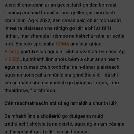
tuiscint choiteann ar an gceist laistigh den tionscal.
Tháinig eochairfhocail ar nós geilleagar ciorclach
chun cinn. Ag K 2022, den chéad uair, chuir monaróirí
innealra plaisteach na réitigh go léir a bhí ar fáil i
láthair, mar shampla i réimse na hathchúrsála, ar scála
mór. Bhí seó speisialta
VDMA
ann inar ghlac
Arburg
páirt freisin agus a raibh a seastán féin acu. Ag
K 2025
, ba mhaith linn anois béim a chur ar an neart
agus an cumas chun todhchaí na n-ábhar plaisteach
agus an tionscail a mhúnlú ina ghnéithe uile - dá bhrí
sin an mana atá muiníneach go hiomlán - agus, i mo
thuairimse, fíorbhríoch.
Cén teachtaireacht atá tú ag iarraidh a chur in iúl?
Ba mhaith linn a shoiléiriú go dtuigeann muid
tráthúlacht shóisialta na ceiste, agus ag an am céanna
a thaispeáint gur féidir leis an tionscal