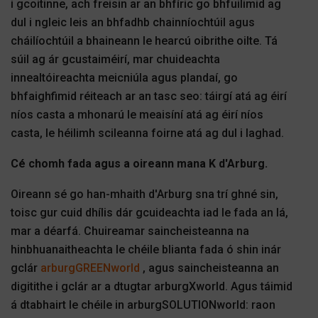
i gcoitinne, ach freisin ar an bhfíric go bhfuilimid ag
dul i ngleic leis an bhfadhb chainníochtúil agus
cháilíochtúil a bhaineann le hearcú oibrithe oilte. Tá
súil ag ár gcustaiméirí, mar chuideachta
innealtóireachta meicniúla agus plandaí, go
bhfaighfimid réiteach ar an tasc seo: táirgí atá ag éirí
níos casta a mhonarú le meaisíní atá ag éirí níos
casta, le héilimh scileanna foirne atá ag dul i laghad.
Cé chomh fada agus a oireann mana K d'Arburg.
Oireann sé go han-mhaith d'Arburg sna trí ghné sin,
toisc gur cuid dhílis dár gcuideachta iad le fada an lá,
mar a déarfá. Chuireamar saincheisteanna na
hinbhuanaitheachta le chéile blianta fada ó shin inár
gclár
arburgGREENworld
, agus saincheisteanna an
digitithe i gclár ar a dtugtar arburgXworld. Agus táimid
á dtabhairt le chéile in arburgSOLUTIONworld: raon