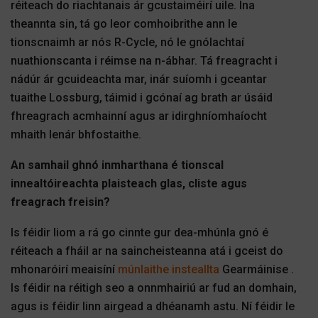
réiteach do riachtanais ár gcustaiméirí uile. Ina
theannta sin, tá go leor comhoibrithe ann le
tionscnaimh ar nós R-Cycle, nó le gnólachtaí
nuathionscanta i réimse na n-ábhar. Tá freagracht i
nádúr ár gcuideachta mar, inár suíomh i gceantar
tuaithe Lossburg, táimid i gcónaí ag brath ar úsáid
fhreagrach acmhainní agus ar idirghníomhaíocht
mhaith lenár bhfostaithe.
An samhail ghnó inmharthana é tionscal
innealtóireachta plaisteach glas, cliste agus
freagrach freisin?
Is féidir liom a rá go cinnte gur dea-mhúnla gnó é
réiteach a fháil ar na saincheisteanna atá i gceist do
mhonaróirí meaisíní
múnlaithe insteallta
Gearmáinise .
Is féidir na réitigh seo a onnmhairiú ar fud an domhain,
agus is féidir linn airgead a dhéanamh astu. Ní féidir le