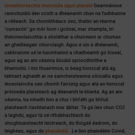
innealtóireachta meicniúla agus plandaí
Gearmáinise
rannchuidiú den scoth a dhéanamh chun na fadhbanna
a réiteach. Sa chomhthéacs seo, thaitin an téarma
'cumasóir' go mór liom i gcónaí, mar shampla, trí
theicneolaíochtaí a sholáthar a chuireann ar chumas
an gheilleagair chiorclaigh. Agus é sin á dhéanamh,
cabhraíonn sé le hacmhainní a chaitheamh go híseal,
agus ag an am céanna ilúsáid spriocdhírithe a
bhainistiú. I mo thuairimse, is beag tionscal atá ag
tabhairt aghaidh ar na saincheisteanna sóisialta agus
éiceolaíocha seo chomh fairsing agus atá an tionscal
próiseála plaisteach ag déanamh le blianta. Ag an am
céanna, ba mhaith linn a chur i bhfáth go bhfuil
plaisteach riachtanach mar ábhar. Tá gá leis chun CO2
a laghdú, agus tá sé ríthábhachtach do
shoghluaisteacht leictreach, do thógáil éadrom, do
leigheas, agus do
phacáistiú
. Le linn phaindéim Covid,