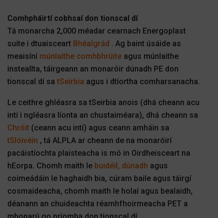
Comhpháirtí cobhsaí don tionscal dí
Tá monarcha 2,000 méadar cearnach Energoplast
suite i dtuaisceart
Bhéalgrád
. Ag baint úsáide as
meaisíní
múnlaithe comhbhrúite
agus múnlaithe
insteallta, táirgeann an monaróir dúnadh PE don
tionscal dí sa
tSeirbia
agus i dtíortha comharsanacha.
Le ceithre ghléasra sa tSeirbia anois (dhá cheann acu
intí i ngléasra líonta an chustaiméara), dhá cheann sa
Chróit
(ceann acu intí) agus ceann amháin sa
tSlóivéin
, tá ALPLA ar cheann de na monaróirí
pacáistíochta plaisteacha is mó in Oirdheisceart na
hEorpa. Chomh maith le
buidéil, dúnadh
agus
coimeádáin le haghaidh bia, cúram baile agus táirgí
cosmaideacha, chomh maith le holaí agus bealaidh,
déanann an chuideachta réamhfhoirmeacha PET a
mhonarú go príomha don tionscal dí.