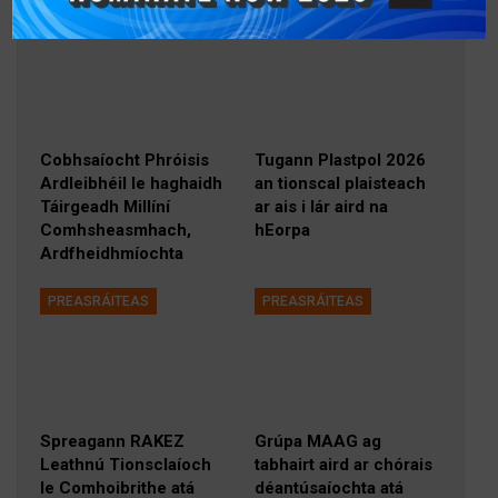
PREASRÁITEAS
PREASRÁITEAS
Cobhsaíocht Phróisis
Tugann Plastpol 2026
Ardleibhéil le haghaidh
an tionscal plaisteach
Táirgeadh Millíní
ar ais i lár aird na
Comhsheasmhach,
hEorpa
Ardfheidhmíochta
PREASRÁITEAS
PREASRÁITEAS
Spreagann RAKEZ
Grúpa MAAG ag
Leathnú Tionsclaíoch
tabhairt aird ar chórais
le Comhoibrithe atá
déantúsaíochta atá