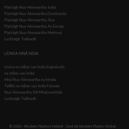
Plaistigh Nua-Aimseartha India
Plaistigh Nua-Aimseartha Domhanda
Plaistigh Nua-Aimseartha Áise
Plaistigh Nua-Aimseartha An Eoraip
Plaistigh Nua-Aimseartha Meiriceá
Luchtaigh Tuilleadh
LÍONRA MNÁ INDIA
Líonra na mBan san India Eagraíocht
na mBan san India
Mná Nua-Aimseartha na hIndia
Teilifís na mBan san India Faisean
Nua-Aimseartha Stíl Mhaireachtála
Luchtaigh Tuilleadh
© 2026 -
Modern Plastics Ireland
. Cuid de Modern Plastic Global