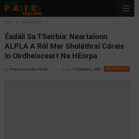
Baile
Preasráiteas
Éadáil Sa TSeirbia: Neartaíonn
ALPLA A Ról Mar Sholáthraí Córais
In Oirdheisceart Na HEorpa
PREASRÁITEAS
Ar an
17 Samhain, 2025
Petra Löwer (An Ghearmáin)
Le