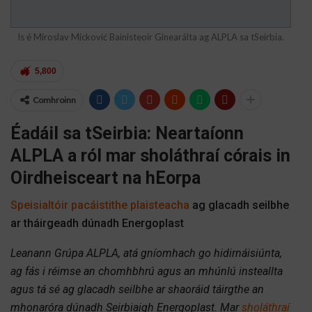
Is é Miroslav Micković Bainisteoir Ginearálta ag ALPLA sa tSeirbia.
5,800
Comhroinn
Éadáil sa tSeirbia: Neartaíonn
ALPLA a ról mar sholáthraí córais in
Oirdheisceart na hEorpa
Speisialtóir pacáistithe plaisteacha
ag glacadh seilbhe
ar tháirgeadh dúnadh Energoplast
Leanann Grúpa ALPLA, atá gníomhach go hidirnáisiúnta,
ag fás i réimse an chomhbhrú agus an mhúnlú insteallta
agus tá sé ag glacadh seilbhe ar shaoráid táirgthe an
mhonaróra dúnadh Seirbiaigh Energoplast. Mar
sholáthraí