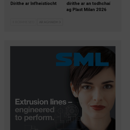
Dírithe ar Infheistíocht
dírithe ar an todhchaí
ag Plast Milan 2026
ROIMHE SEO
AR AGHAIDH