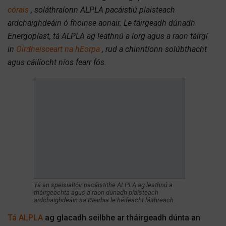
córais
, soláthraíonn ALPLA pacáistiú plaisteach
ardchaighdeáin ó fhoinse aonair. Le táirgeadh dúnadh
Energoplast, tá ALPLA ag leathnú a lorg agus a raon táirgí
in
Oirdheisceart na hEorpa
, rud a chinntíonn solúbthacht
agus cáilíocht níos fearr fós.
Tá an speisialtóir pacáistithe ALPLA ag leathnú a
tháirgeachta agus a raon dúnadh plaisteach
ardchaighdeáin sa tSeirbia le héifeacht láithreach.
Tá ALPLA
ag glacadh seilbhe ar tháirgeadh dúnta an