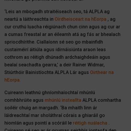
‘Leis an mbogadh straitéiseach seo, tá ALPLA ag
neartú a láithreachta in
Oirdheisceart na hEorpa
, ag
cur cruthú luacha réigiúnach chun cinn agus ag cur ar
a cumas freastal ar an éileamh atá ag fás ar bhealach
spriocdhírithe. Ciallaíonn sé seo go mbainfidh
custaiméirí áitiúla agus idirnáisiúnta araon leas
cothrom as réitigh dhúnadh ardchaighdeáin agus
bealaí seachadta gearra,’ a deir Rainer Widmar,
Stiúrthóir Bainistíochta ALPLA Lár agus
Oirthear na
hEorpa.
Cuireann leathnú ghníomhaíochtaí mhúnlú
comhbhrúite agus
mhúnlú insteallta
ALPLA comhartha
soiléir chuig an margadh. ‘Ba mhaith linn ár
láidreachtaí mar sholáthraí córais a ghiaráil go
hiomlán agus pointí a scóráil le
réitigh nuálacha
.
Cuireann sé seo ar ár gcumas seirbhís iontaofa den