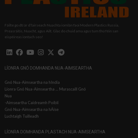
Fáilte go dtí ár dTairseach Nuachta iomlán faoi Modern Plastics Russia,
Preasráitis, Nuacht, agus Ailt. Glac do chuid ama agus tum thú féin san
eispéireas iontach seo!
LÍONRA GNÓ DOMHANDA NUA-AIMSEARTHA
Gnó Nua-Aimseartha na hIndia
Líonra Gnó Nua-Aimseartha ... Murascaill Gnó
Nua
-Aimseartha Caidreamh Poiblí
Gnó Nua-Aimseartha na hÁise
Luchtaigh Tuilleadh
LÍONRA DOMHANDA PLASTACH NUA-AIMSEARTHA