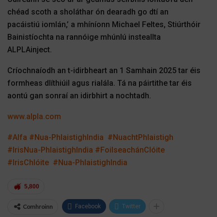
chéad scoth a sholáthar ón dearadh go dtí an
pacáistiú iomlán,’ a mhíníonn Michael Feltes, Stiúrthóir
Bainistíochta na rannóige mhúnlú insteallta
ALPLAinject.
Críochnaíodh an t-idirbheart an 1 Samhain 2025 tar éis
formheas dlíthiúil agus rialála. Tá na páirtithe tar éis
aontú gan sonraí an idirbhirt a nochtadh.
www.alpla.com
#Alfa
#Nua-PhlaistighIndia
#NuachtPhlaistigh
#IrisNua-PhlaistighIndia
#FoilseachánClóite
#IrisChlóite
#Nua-PhlaistighIndia
5,800
Comhroinn
Facebook
Twitter