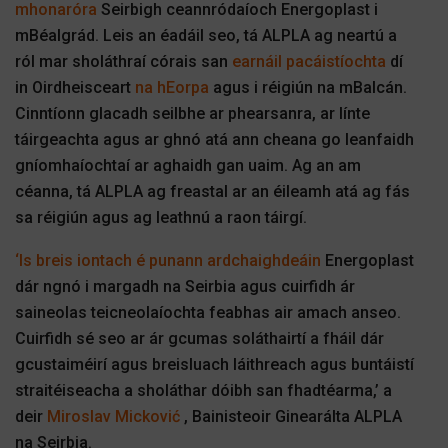
mhonaróra
Seirbigh ceannródaíoch Energoplast i
mBéalgrád. Leis an éadáil seo, tá ALPLA ag neartú a
ról mar sholáthraí córais san
earnáil pacáistíochta
dí
in Oirdheisceart
na hEorpa
agus i réigiún na mBalcán.
Cinntíonn glacadh seilbhe ar phearsanra, ar línte
táirgeachta agus ar ghnó atá ann cheana go leanfaidh
gníomhaíochtaí ar aghaidh gan uaim. Ag an am
céanna, tá ALPLA ag freastal ar an éileamh atá ag fás
sa réigiún agus ag leathnú a raon táirgí.
‘Is breis iontach é punann ardchaighdeáin
Energoplast
dár ngnó i margadh na Seirbia agus cuirfidh ár
saineolas teicneolaíochta feabhas air amach anseo.
Cuirfidh sé seo ar ár gcumas soláthairtí a fháil dár
gcustaiméirí agus breisluach láithreach agus buntáistí
straitéiseacha a sholáthar dóibh san fhadtéarma,’ a
deir
Miroslav Micković
, Bainisteoir Ginearálta ALPLA
na Seirbia.