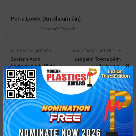
Petra Löwer (An Ghearmáin)
Eagarthóir Eorpach
POST ROIMHE SEO
AN CHÉAD PHOST EILE
Seolann Asahi
Leagann Toyota béim
×
Photoproducts Pláta
ar thábhacht
AWP-CLFQ Deimhnithe
mheasúnú dearadh
Grianchloch Esko
comparáideach i
dtionscadal
comhpháirtíochta AZL
ar árthach brú
teirmeaplaisteach
B’fhéidir Go Mbeadh Suim Agat Freisin
Gach