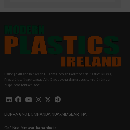
Fáilte go dtí ár dTairseach Nuachta iomlán faoi Modern Plastics Russia,
Preasráitis, Nuacht, agus Ailt. Glac do chuid ama agus tum thú féin san
eispéireas iontach seo!
LÍONRA GNÓ DOMHANDA NUA-AIMSEARTHA
Gnó Nua-Aimseartha na hIndia