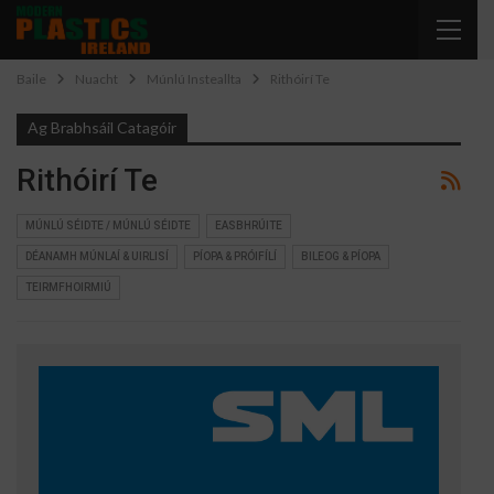
Baile
Nuacht
Múnlú Insteallta
Rithóirí Te
Ag Brabhsáil Catagóir
Rithóirí Te
MÚNLÚ SÉIDTE / MÚNLÚ SÉIDTE
EASBHRÚITE
DÉANAMH MÚNLAÍ & UIRLISÍ
PÍOPA & PRÓIFÍLÍ
BILEOG & PÍOPA
TEIRMFHOIRMIÚ