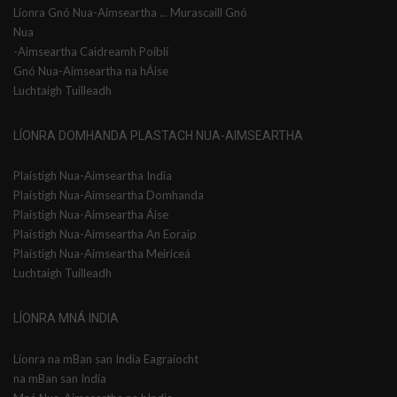
Líonra Gnó Nua-Aimseartha ... Murascaill Gnó
Nua
-Aimseartha Caidreamh Poiblí
Gnó Nua-Aimseartha na hÁise
Luchtaigh Tuilleadh
LÍONRA DOMHANDA PLASTACH NUA-AIMSEARTHA
Plaistigh Nua-Aimseartha India
Plaistigh Nua-Aimseartha Domhanda
Plaistigh Nua-Aimseartha Áise
Plaistigh Nua-Aimseartha An Eoraip
Plaistigh Nua-Aimseartha Meiriceá
Luchtaigh Tuilleadh
LÍONRA MNÁ INDIA
Líonra na mBan san India Eagraíocht
na mBan san India